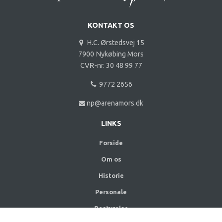
KONTAKT OS
H.C. Ørstedsvej 15
7900 Nykøbing Mors
CVR-nr. 30 48 99 77
9772 2656
np@arenamors.dk
LINKS
Forside
Om os
Historie
Personale
Bestyrelse