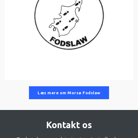
Læs mere om Morsø Fodslaw
Kontakt os