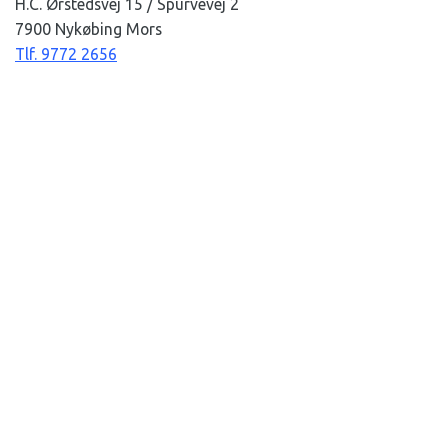
H.C. Ørstedsvej 15 / Spurvevej 2
7900 Nykøbing Mors
Tlf. 9772 2656
Café, møde- og selskabslokaler
Jette
cafe@arenamors.dk
Tlf. 9272 0249
Fitness
Robert
fitness@arenamors.dk
Tlf. 9272 2020
Glemte sager og vareindlevering
Kaj Ove
service@arenamors.dk
Tlf. 2681 4655