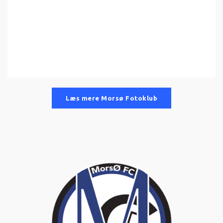
Læs mere Morsø Fotoklub