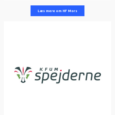
Læs mere om HF Mors